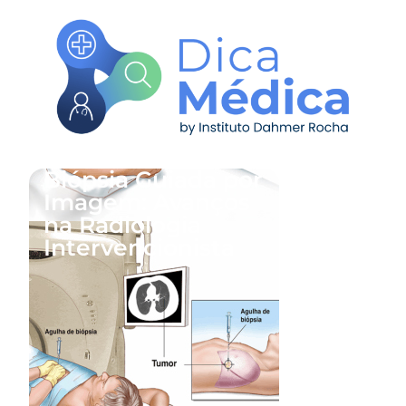
Biópsia Guiada por
Imagem: Avanços
na Radiologia
Intervencionista