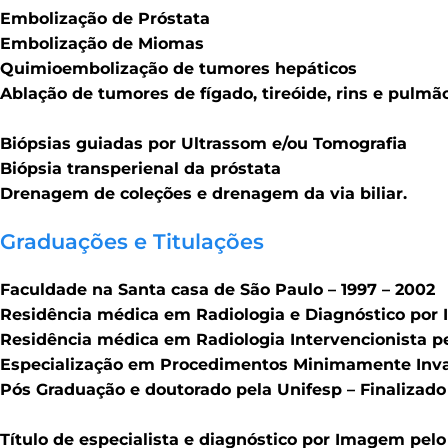
Embolização de Próstata
Embolização de Miomas
Quimioembolização de tumores hepáticos
Ablação de tumores de fígado, tireóide, rins e pulmão
Biópsias guiadas por Ultrassom e/ou Tomografia
Biópsia transperienal da próstata
Drenagem de coleções e drenagem da via biliar.
Graduações e Titulações
Faculdade na Santa casa de São Paulo – 1997 – 2002
Residência médica em Radiologia e Diagnóstico por
Residência médica em Radiologia Intervencionista 
Especialização em Procedimentos Minimamente Inva
Pós Graduação e doutorado pela Unifesp – Finalizad
Título de especialista e diagnóstico por Imagem pelo 