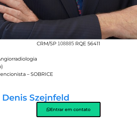
CRM/SP
RQE 56411
108885
ngiorradiologia
o)
rvencionista – SOBRICE
 Denis Szejnfeld
Entrar em contato