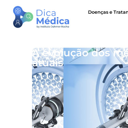
Doenças e Trata
A evolução dos mét
atuais