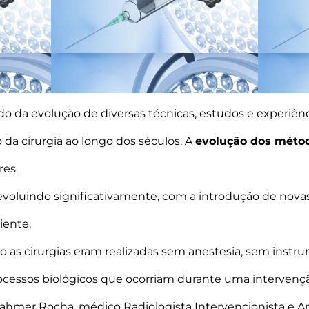
 da evolução de diversas técnicas, estudos e experiên
da cirurgia ao longo dos séculos. A
evolução dos métod
res.
evoluindo significativamente, com a introdução de nov
iente.
io as cirurgias eram realizadas sem anestesia, sem ins
essos biológicos que ocorriam durante uma intervenção
 Dahmer Rocha, médico Radiologista Intervencionista e An