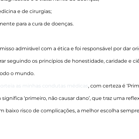
icina e de cirurgias;
 mente para a cura de doenças.
isso admirável com a ética e foi responsável por dar o
ar seguindo os princípios de honestidade, caridade e ciê
 todo o mundo.
norteia as minhas condutas médicas
, com certeza é ‘Pr
ignifica ‘primeiro, não causar dano’, que traz uma refle
m baixo risco de complicações, a melhor escolha sempre