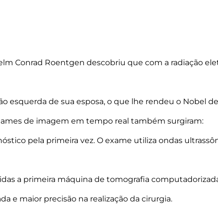
lhelm Conrad Roentgen descobriu que com a radiação eletr
a mão esquerda de sua esposa, o que lhe rendeu o Nobel d
m exames de imagem em tempo real também surgiram:
stico pela primeira vez. O exame utiliza ondas ultrassôni
idas a primeira máquina de tomografia computadorizad
 e maior precisão na realização da cirurgia.