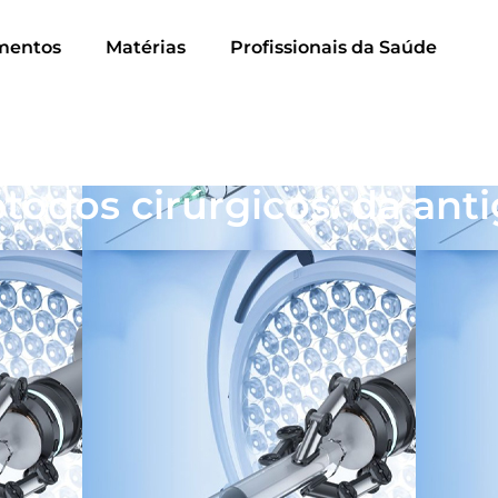
mentos
Matérias
Profissionais da Saúde
odos cirúrgicos: da anti