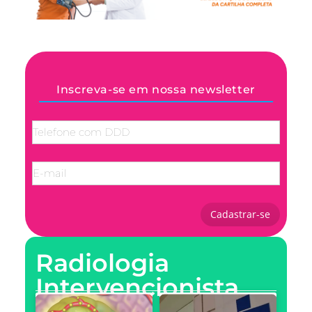
Inscreva-se em nossa newsletter
Cadastrar-se
Radiologia
Intervencionista