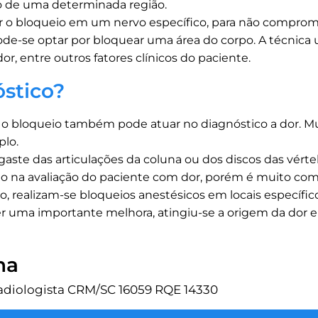
ão de uma determinada região.
r o bloqueio em um nervo específico, para não compr
pode-se optar por bloquear uma área do corpo. A técnica 
dor, entre outros fatores clínicos do paciente.
óstico?
 o bloqueio também pode atuar no diagnóstico a dor. Mui
plo.
gaste das articulações da coluna ou dos discos das vé
 na avaliação do paciente com dor, porém é muito comu
so, realizam-se bloqueios anestésicos em locais específ
ver uma importante melhora, atingiu-se a origem da dor 
ha
radiologista CRM/SC 16059 RQE 14330