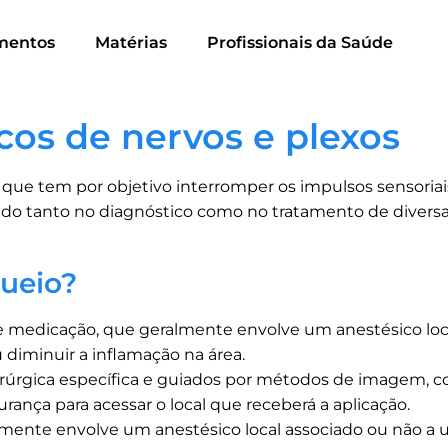
mentos
Matérias
Profissionais da Saúde
cos de nervos e plexos
ue tem por objetivo interromper os impulsos sensoriai
ado tanto no diagnóstico como no tratamento de diversas
queio?
e medicação, que geralmente envolve um anestésico loca
 diminuir a inflamação na área.
rúrgica específica e guiados por métodos de imagem, com
ança para acessar o local que receberá a aplicação.
lmente envolve um anestésico local associado ou não a