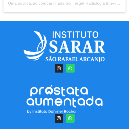
Uma publicação compartilhada por Target Radiologia Intervencionista e Angiorradiologia | Goiânia (@target.intervencao)