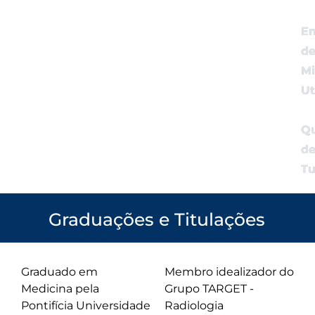
Em
d
M
Ut
Qu
d
T
Graduações e Titulações
Graduado em
Membro idealizador do
Medicina pela
Grupo TARGET -
Pontifícia Universidade
Radiologia