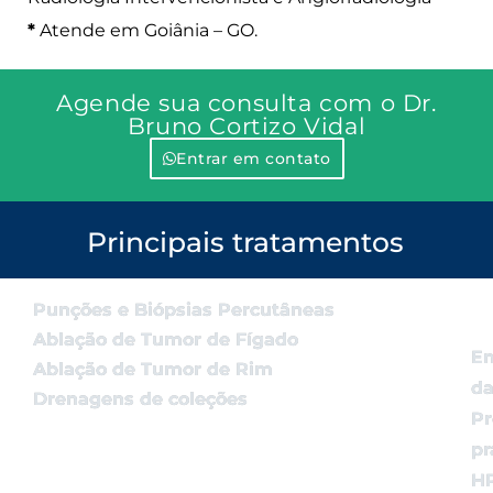
*
Atende em Goiânia – GO.
Agende sua consulta com o Dr.
Bruno Cortizo Vidal
Entrar em contato
Principais tratamentos
Punções e Biópsias Percutâneas
Ablação de Tumor de Fígado
Em
Ablação de Tumor de Rim
d
Drenagens de coleções
Pr
pr
H