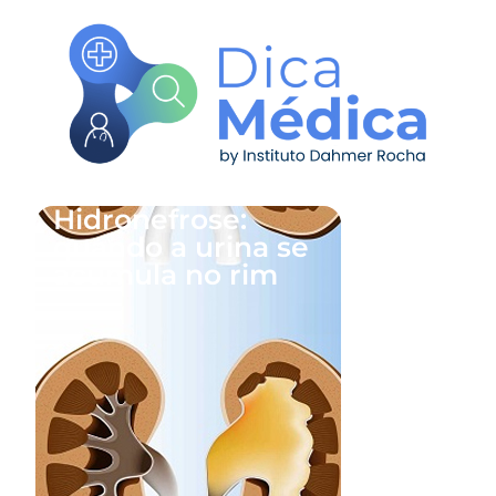
Hidronefrose:
quando a urina se
acumula no rim